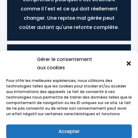
comme il l'est et ce qui doit réellement
changer. Une reprise mal gérée peut
coûter autant qu'une refonte complète.
L
Tu travailles uniquement en Belgique ?
Gérer le consentement
Je suis basé à Boussu, en Hainaut, et
aux cookies
j'interviens principalement en Wallonie et
Pour offrir les meilleures expériences, nous utilisons des
à Bruxelles. Je travaille aussi à distance,
technologies telles que les cookies pour stocker et/ou accéder
aux informations des appareils. Le fait de consentir à ces
sans contrainte géographique
technologies nous permettra de traiter des données telles que le
particulière pour les projets qui s'y
comportement de navigation ou les ID uniques sur ce site. Le fait
de ne pas consentir ou de retirer son consentement peut avoir
prêtent.
un effet négatif sur certaines caractéristiques et fonctions.
Accepter