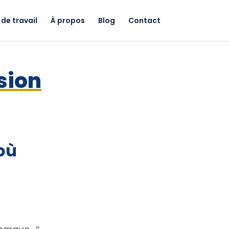
de travail
À propos
Blog
Contact
sion
 où