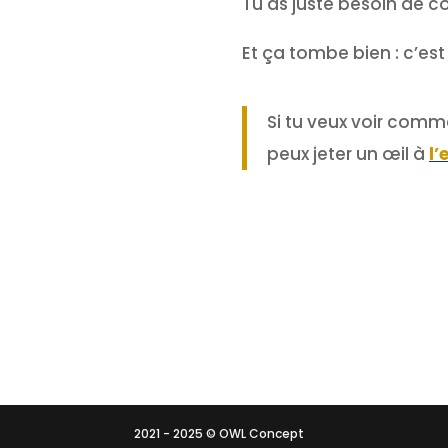
Tu as juste besoin de 
Et ça tombe bien : c’es
Si tu veux voir comm
peux jeter un œil à
l’
2021 - 2025 © OWL Concept