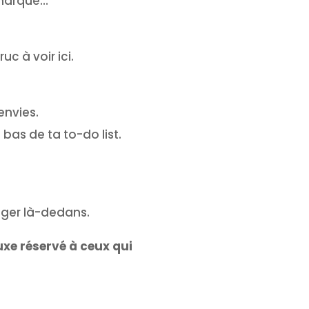
 marque…”
uc à voir ici.
envies.
 bas de ta to-do list.
onger là-dedans.
uxe réservé à ceux qui