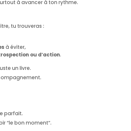
 surtout à avancer à ton rythme.
tre, tu trouveras :
es
à éviter,
trospection ou d’action
.
ste un livre.
accompagnement.
e parfait.
oir “le bon moment”.