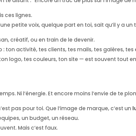
en te disant : “Encore un truc de plus sur l’image de
is ces lignes.
 petite voix, quelque part en toi, sait qu’il y a un tr
n, créatif, ou en train de le devenir.
ton activité, tes clients, tes mails, tes galères, tes 
ton logo, tes couleurs, ton site — est souvent tout en
temps. Ni l’énergie. Et encore moins l’envie de te pl
 n’est pas pour toi. Que l’image de marque, c’est un
l
équipes, un budget, un réseau.
uvent. Mais c’est faux.